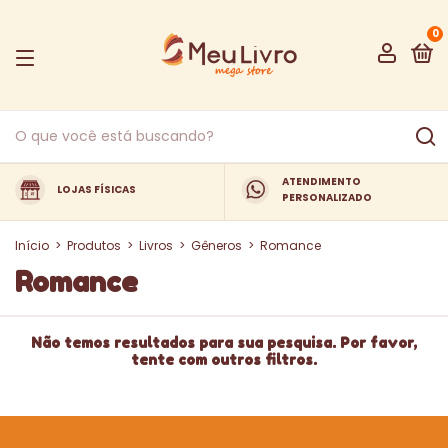
0
ATENDIMENTO
LOJAS FÍSICAS
PERSONALIZADO
Início
>
Produtos
>
Livros
>
Gêneros
>
Romance
Romance
Não temos resultados para sua pesquisa. Por favor,
tente com outros filtros.