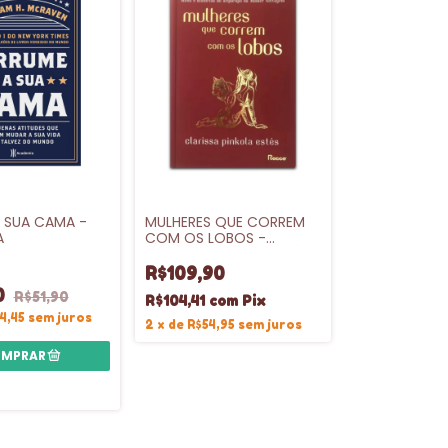
 SUA CAMA -
MULHERES QUE CORREM
A
COM OS LOBOS -
CLARISSA PINKOLA ESTÉS
R$109,90
0
R$51,90
R$104,41
com
Pix
4,45
sem juros
2
x
de
R$54,95
sem juros