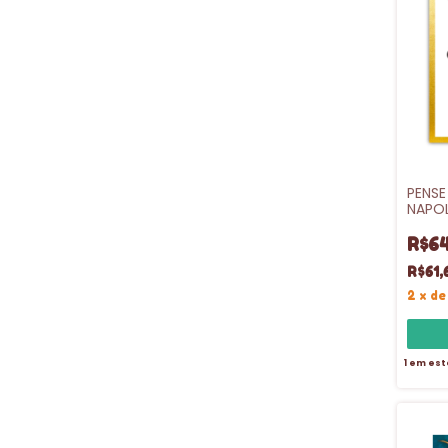
PENSE
NAPOL
R$64
R$61,
2
x
d
1
em est