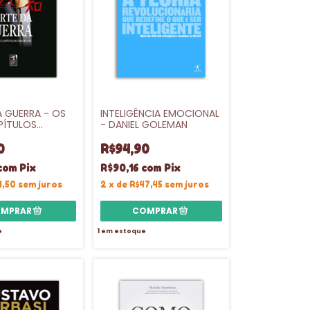
A GUERRA - OS
INTELIGÊNCIA EMOCIONAL
PÍTULOS
- DANIEL GOLEMAN
 - TZU SUN
0
R$94,90
com
Pix
R$90,16
com
Pix
4,50
sem juros
2
x
de
R$47,45
sem juros
e
1
em estoque