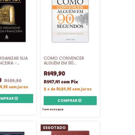
GANIZAR SUA
COMO CONVENCER
NCEIRA -
ALGUÉM EM 90
E
SEGUNDOS
R$49,90
0
R$59,90
R$47,41
com
Pix
4,95
sem juros
2
x
de
R$24,95
sem juros
1
em estoque
ESGOTADO