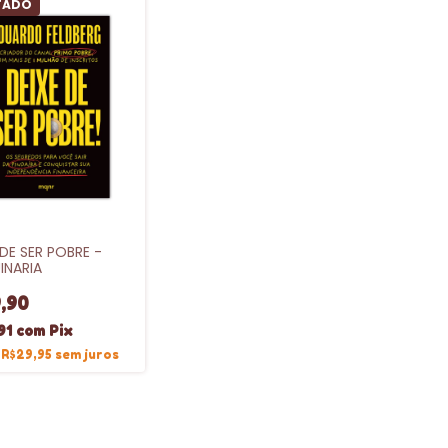
TADO
 DE SER POBRE -
INARIA
,90
91
com
Pix
e
R$29,95
sem juros