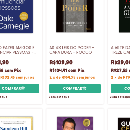
 FAZER AMIGOS E
AS 48 LEIS DO PODER -
A ARTE D
ENCIAR PESSOAS -
CAPA DURA - ROCCO
TREZE CA
ANTE
ORIGINAIS
,90
R$109,90
R$29,0
66
com
Pix
R$104,41
com
Pix
R$27,55
e
R$32,45
sem juros
2
x
de
R$54,95
sem juros
2
x
de
R$1
oque
2
em estoque
2
em estoqu