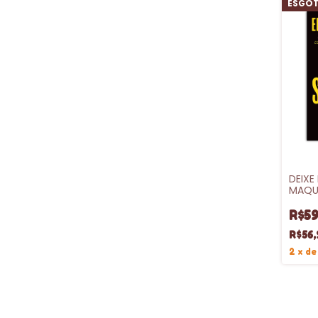
ESGO
DEIXE
MAQU
R$59
R$56,
2
x
d