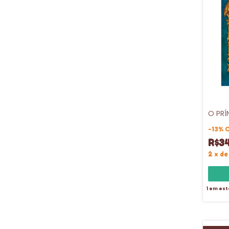
O PRÍ
-
13
%
R$3
2
x
d
1
em est