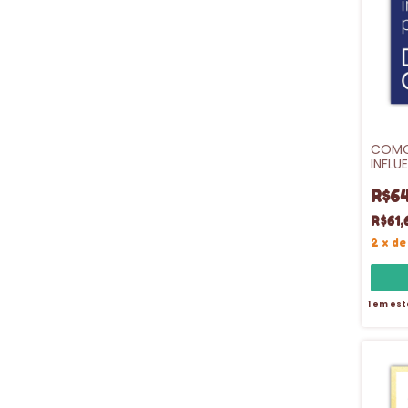
COMO
INFLU
SEXT
R$64
R$61,
2
x
d
1
em est