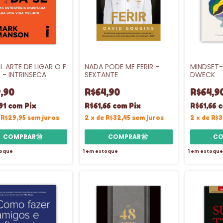
IL ARTE DE LIGAR O F
NADA PODE ME FERIR -
MINDSET-
 - INTRINSECA
SEXTANTE
DWECK
,90
R$64,90
R$64,9
91
com
Pix
R$61,66
com
Pix
R$61,66
c
e
R$29,95
sem juros
2
x
de
R$32,45
sem juros
2
x
de
R$3
oque
1
em estoque
1
em estoque