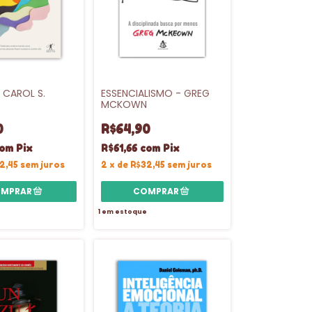
 CAROL S.
ESSENCIALISMO - GREG
MCKOWN
0
R$64,90
om
Pix
R$61,66
com
Pix
2,45
sem juros
2
x
de
R$32,45
sem juros
1
em estoque