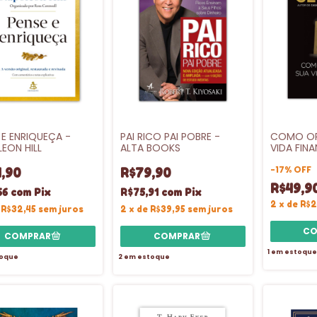
 E ENRIQUEÇA -
PAI RICO PAI POBRE -
COMO OR
EON HILL
ALTA BOOKS
VIDA FINA
SEXTANT
-
17
%
OFF
,90
R$79,90
R$49,9
66
com
Pix
R$75,91
com
Pix
2
x
de
R$2
e
R$32,45
sem juros
2
x
de
R$39,95
sem juros
1
em estoque
oque
2
em estoque