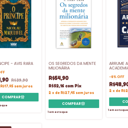
NCIPE - AVIS RARA
OS SEGREDOS DA MENTE
ARRUME A
MILIONÁRIA
ACADEMI
OFF
-
6
%
OFF
R$54,90
4,90
R$39,90
R$48,9
R$52,16
com
Pix
e
R$17,45
sem juros
2
x
de
R$2
2
x
de
R$27,45
sem juros
oque
1
em estoque
1
em estoque