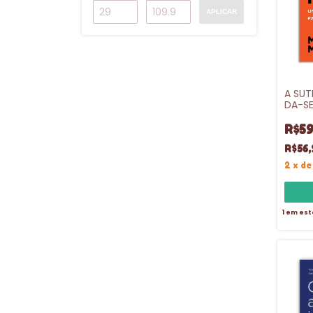
APLICAR
A SUT
DA-SE
R$59
R$56,
2
x
d
1
em est