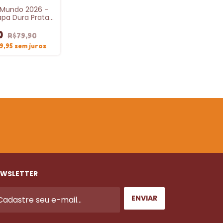
Mundo 2026 -
pa Dura Prata
ORLD CUP 2026™️
0
R$79,90
9,95
sem juros
WSLETTER