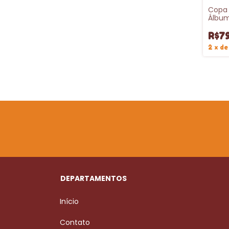
Copa 
Álbum
FIFA 
R$7
2
x
d
DEPARTAMENTOS
Início
Contato