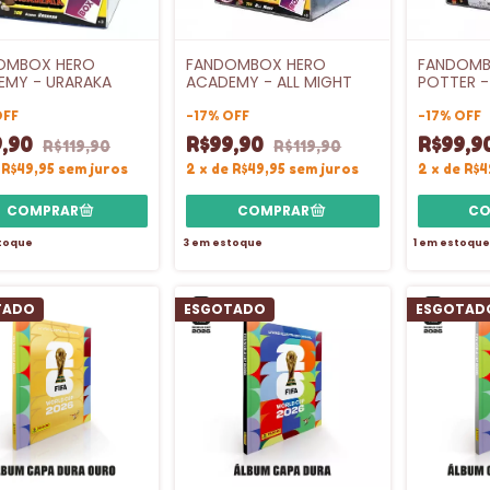
OMBOX HERO
FANDOMBOX HERO
FANDOMB
EMY - URARAKA
ACADEMY - ALL MIGHT
POTTER -
OFF
-
17
%
OFF
-
17
%
OFF
9,90
R$99,90
R$99,9
R$119,90
R$119,90
e
R$49,95
sem juros
2
x
de
R$49,95
sem juros
2
x
de
R$4
toque
3
em estoque
1
em estoque
TADO
ESGOTADO
ESGOTAD