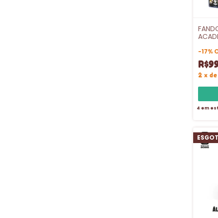
FAND
ACAD
-
17
%
R$9
2
x
d
4
em es
ESGO