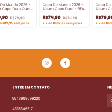
Do Mundo 2026 -
Copa Do Mundo 2026 -
Copa Do 
 Capa Dura Ouro-
Álbum Capa Dura - FIFA
Álbum Ca
WORLD CUP 2026™️
WORLD CUP 2026™️- PRÉ-
- FIFA W
VENDA
9,90
R$74,90
R$79,9
R$79,90
R$74,90
e
R$39,95
sem juros
2
x
de
R$37,45
sem juros
2
x
de
R$3
ENTRE EM CONTATO
NE
5543998599220
4335346517