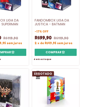
OX LIGA DA
FANDOMBOX LIGA DA
- SUPERMAN
JUSTICA - BATMAN
-
17
%
OFF
0
R$99,90
R$119,90
R$119,90
9,95
sem juros
2
x
de
R$49,95
sem juros
e
4
em estoque
ESGOTADO