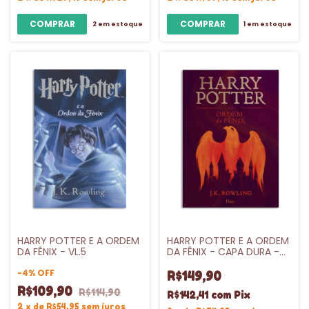
2
em estoque
1
em estoque
HARRY POTTER E A ORDEM
HARRY POTTER E A ORDEM
DA FÊNIX - VL.5
DA FÊNIX - CAPA DURA -
VL.5
-
4
%
OFF
R$149,90
R$109,90
R$114,90
R$142,41
com
Pix
2
x
de
R$54,95
sem juros