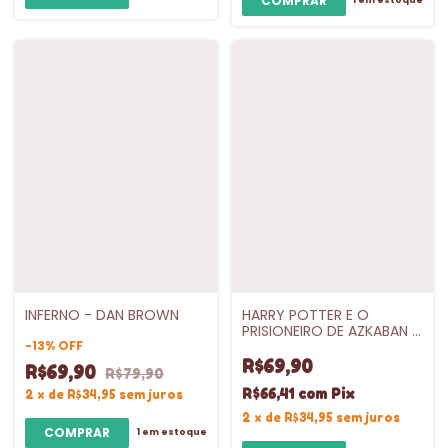
1
em estoque
INFERNO - DAN BROWN
HARRY POTTER E O
PRISIONEIRO DE AZKABAN -
-
13
%
OFF
VL.3
R$69,90
R$69,90
R$79,90
R$66,41
com
Pix
2
x
de
R$34,95
sem juros
2
x
de
R$34,95
sem juros
1
em estoque