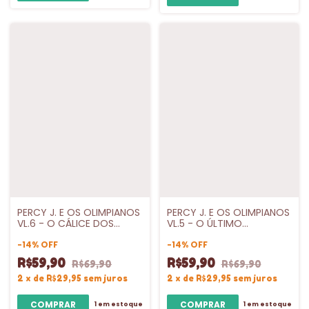
PERCY J. E OS OLIMPIANOS
PERCY J. E OS OLIMPIANOS
VL.6 - O CÁLICE DOS
VL.5 - O ÚLTIMO
DEUSES - INTRINSECA
OLIMPIANO - VOL V -
-
14
%
OFF
INTRINSECA
-
14
%
OFF
R$59,90
R$59,90
R$69,90
R$69,90
2
x
de
R$29,95
sem juros
2
x
de
R$29,95
sem juros
1
em estoque
1
em estoque