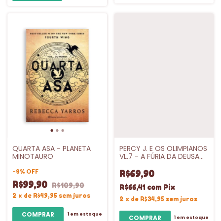
QUARTA ASA - PLANETA
PERCY J. E OS OLIMPIANOS
MINOTAURO
VL.7 - A FÚRIA DA DEUSA
TRÍPLICE - INTRINSECA
-
9
%
OFF
R$69,90
R$99,90
R$109,90
R$66,41
com
Pix
2
x
de
R$49,95
sem juros
2
x
de
R$34,95
sem juros
1
em estoque
1
em estoque