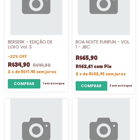
BERSERK - EDIÇÃO DE
BOA NOITE PUNPUN - VOL.
LUXO Vol. 3
1 - JBC
-
22
%
OFF
R$65,90
R$34,90
R$44,90
R$62,61
com
Pix
2
x
de
R$17,45
sem juros
2
x
de
R$32,95
sem juros
1
em estoque
3
em estoque