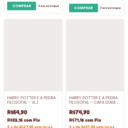
2
em estoque
2
em estoque
HARRY POTTER E A PEDRA
HARRY POTTER E A PEDRA
FILOSOFAL - VL.1
FILOSOFAL - CAPA DURA -
VL.1
R$54,90
R$74,90
R$52,16
com
Pix
R$71,16
com
Pix
2
x
de
R$27,45
sem juros
2
x
de
R$37,45
sem juros