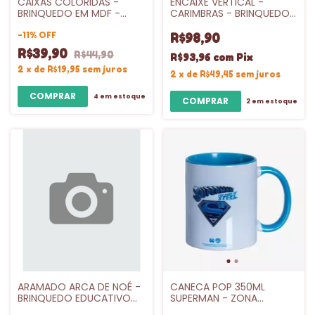
CAIXAS COLORIDAS -
ENCAIXE VERTICAL -
BRINQUEDO EM MDF -
CARIMBRAS - BRINQUEDO
CARLU
EDUCATIVO EM MADEIRA
-
11
%
OFF
R$98,90
R$39,90
R$44,90
R$93,96
com
Pix
2
x
de
R$19,95
sem juros
2
x
de
R$49,45
sem juros
4
em estoque
2
em estoque
ARAMADO ARCA DE NOÉ -
CANECA POP 350ML
BRINQUEDO EDUCATIVO
SUPERMAN - ZONA
DE MADEIRA
CRIATIVA