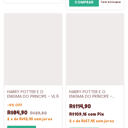
1
em estoque
HARRY POTTER E O
HARRY POTTER E O
ENIGMA DO PRINCIPE - VL.6
ENIGMA DO PRÍNCIPE -
CAPA DURA - VL.6
-
6
%
OFF
R$114,90
R$84,90
R$89,90
R$109,16
com
Pix
2
x
de
R$42,45
sem juros
2
x
de
R$57,45
sem juros