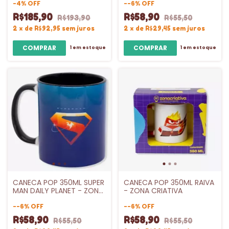
-
4
%
OFF
-
-6
%
OFF
R$185,90
R$58,90
R$193,90
R$55,50
2
x
de
R$92,95
sem juros
2
x
de
R$29,45
sem juros
1
em estoque
1
em estoque
CANECA POP 350ML SUPER
CANECA POP 350ML RAIVA
MAN DAILY PLANET - ZONA
- ZONA CRIATIVA
CRIATIVA
-
-6
%
OFF
-
-6
%
OFF
R$58,90
R$58,90
R$55,50
R$55,50