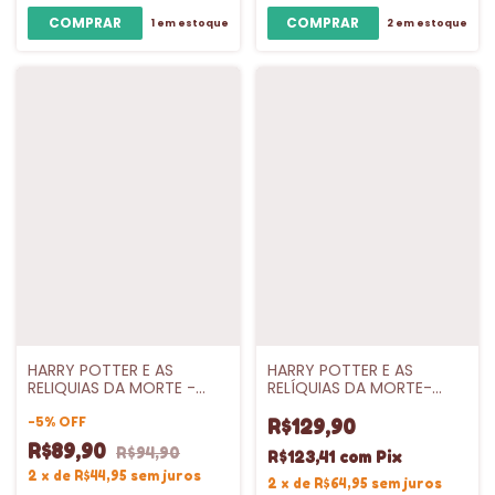
1
em estoque
2
em estoque
HARRY POTTER E AS
HARRY POTTER E AS
RELIQUIAS DA MORTE -
RELÍQUIAS DA MORTE-
VL.7
CAPA DURA - VL.7
-
5
%
OFF
R$129,90
R$89,90
R$94,90
R$123,41
com
Pix
2
x
de
R$44,95
sem juros
2
x
de
R$64,95
sem juros