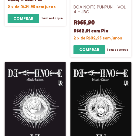
BOA NOITE PUNPUN - VOL
2
x
de
R$34,95
sem juros
4 - JBC
1
em estoque
R$65,90
R$62,61
com
Pix
2
x
de
R$32,95
sem juros
1
em estoque