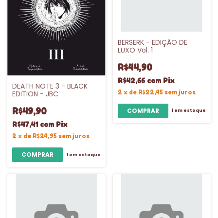
BERSERK - EDIÇÃO DE
LUXO Vol. 1
R$44,90
R$42,66
com
Pix
DEATH NOTE 3 - BLACK
2
x
de
R$22,45
sem juros
EDITION - JBC
R$49,90
1
em estoque
R$47,41
com
Pix
2
x
de
R$24,95
sem juros
1
em estoque