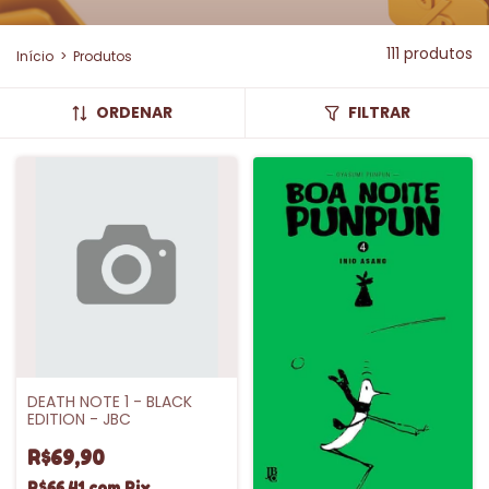
111 produtos
Início
>
Produtos
ORDENAR
FILTRAR
DEATH NOTE 1 - BLACK
EDITION - JBC
R$69,90
R$66,41
com
Pix