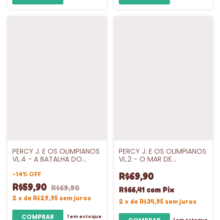
PERCY J. E OS OLIMPIANOS
PERCY J. E OS OLIMPIANOS
VL.4 - A BATALHA DO
VL.2 - O MAR DE
LABIRINTO - INTRINSECA
MONSTROS - INTRINSECA
-
14
%
OFF
R$69,90
R$59,90
R$69,90
R$66,41
com
Pix
2
x
de
R$29,95
sem juros
2
x
de
R$34,95
sem juros
1
em estoque