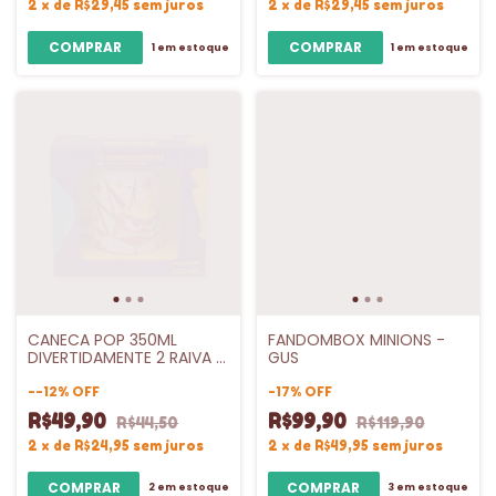
2
x
de
R$29,45
sem juros
2
x
de
R$29,45
sem juros
1
em estoque
1
em estoque
CANECA POP 350ML
FANDOMBOX MINIONS -
DIVERTIDAMENTE 2 RAIVA -
GUS
ZONA CRIATIVA
-
-12
%
OFF
-
17
%
OFF
R$49,90
R$99,90
R$44,50
R$119,90
2
x
de
R$24,95
sem juros
2
x
de
R$49,95
sem juros
2
em estoque
3
em estoque