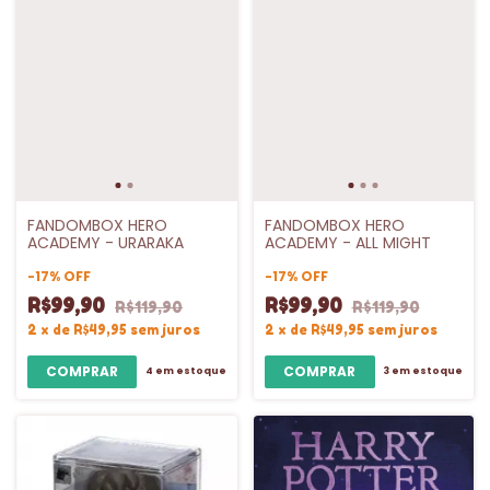
FANDOMBOX HERO
FANDOMBOX HERO
ACADEMY - URARAKA
ACADEMY - ALL MIGHT
-
17
%
OFF
-
17
%
OFF
R$99,90
R$99,90
R$119,90
R$119,90
2
x
de
R$49,95
sem juros
2
x
de
R$49,95
sem juros
4
em estoque
3
em estoque