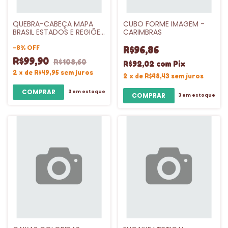
QUEBRA-CABEÇA MAPA
CUBO FORME IMAGEM -
BRASIL ESTADOS E REGIÕES
CARIMBRAS
- PEDAGÓGICO
-
8
%
OFF
R$96,86
R$99,90
R$108,60
R$92,02
com
Pix
2
x
de
R$49,95
sem juros
2
x
de
R$48,43
sem juros
3
em estoque
3
em estoque