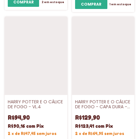
2
em estoque
1
em estoque
HARRY POTTER E O CÁLICE
HARRY POTTER E O CÁLICE
DE FOGO - VL.4
DE FOGO - CAPA DURA -
VL.4
R$94,90
R$129,90
R$90,16
com
Pix
R$123,41
com
Pix
2
x
de
R$47,45
sem juros
2
x
de
R$64,95
sem juros