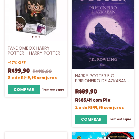
FANDOMBOX HARRY
POTTER - HARRY POTTER
-
17
%
OFF
R$99,90
R$119,90
HARRY POTTER E O
2
x
de
R$49,95
sem juros
PRISIONEIRO DE AZKABAN -
CAPA DURA - VL.3
1
em estoque
R$89,90
R$85,41
com
Pix
2
x
de
R$44,95
sem juros
1
em estoque