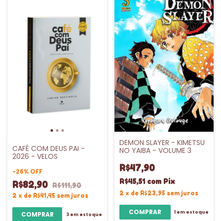
DEMON SLAYER - KIMETSU
CAFÉ COM DEUS PAI -
NO YAIBA - VOLUME 3
2026 - VELOS
R$47,90
-
26
%
OFF
R$45,51
com
Pix
R$82,90
R$111,90
2
x
de
R$23,95
sem juros
2
x
de
R$41,45
sem juros
1
em estoque
3
em estoque