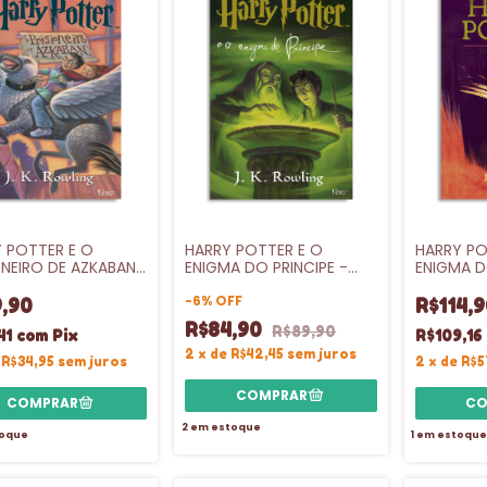
 POTTER E O
HARRY POTTER E O
HARRY PO
ONEIRO DE AZKABAN
ENIGMA DO PRINCIPE -
ENIGMA D
VL.6
CAPA DUR
-
6
%
OFF
,90
R$114,9
R$84,90
R$89,90
41
com
Pix
R$109,16
2
x
de
R$42,45
sem juros
e
R$34,95
sem juros
2
x
de
R$5
2
em estoque
oque
1
em estoque