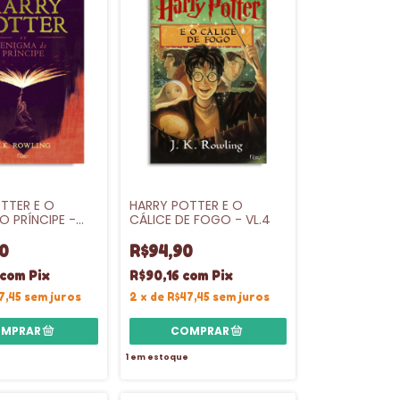
TTER E O
HARRY POTTER E O
O PRÍNCIPE -
CÁLICE DE FOGO - VL.4
A - VL.6
0
R$94,90
com
Pix
R$90,16
com
Pix
7,45
sem juros
2
x
de
R$47,45
sem juros
1
em estoque