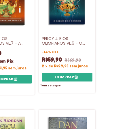
E OS
PERCY J. E OS
S VL.7 - A
OLIMPIANOS VL.6 - O
DEUSA TRÍPLICE
CÁLICE DOS DEUSES -
ECA
INTRINSECA
-
14
%
OFF
0
R$59,90
R$69,90
om
Pix
2
x
de
R$29,95
sem juros
4,95
sem juros
1
em estoque