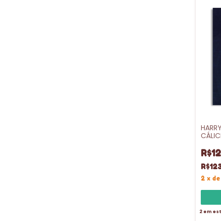
HARRY
CÁLIC
DURA 
R$12
R$123
2
x
d
2
em es