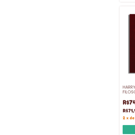
HARRY
FILOS
VL.1
R$7
R$71,
2
x
d