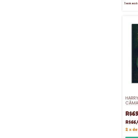
1
em est
HARRY
CÂMA
DURA 
R$69
R$66,
2
x
d