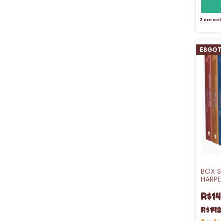
2
em es
ESGO
BOX S
HARPE
R$14
R$142