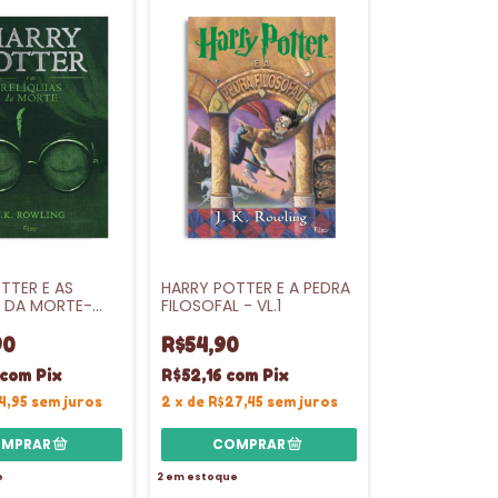
TTER E AS
HARRY POTTER E A PEDRA
S DA MORTE-
FILOSOFAL - VL.1
A - VL.7
90
R$54,90
com
Pix
R$52,16
com
Pix
4,95
sem juros
2
x
de
R$27,45
sem juros
e
2
em estoque