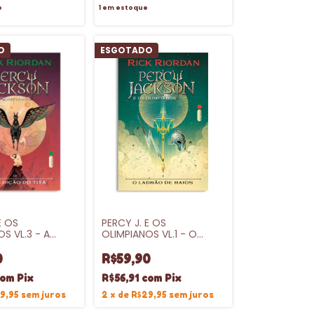
e
1
em estoque
O
ESGOTADO
E OS
PERCY J. E OS
S VL.3 - A
OLIMPIANOS VL.1 - O
 DO TITÃ -
LADRÃO DE RAIOS -
CA
INTRINSECA
0
R$59,90
com
Pix
R$56,91
com
Pix
9,95
sem juros
2
x
de
R$29,95
sem juros