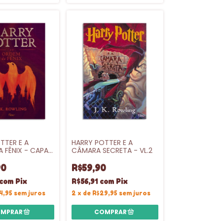
TTER E A
HARRY POTTER E A
 FÊNIX - CAPA
CÂMARA SECRETA - VL.2
.5
90
R$59,90
com
Pix
R$56,91
com
Pix
4,95
sem juros
2
x
de
R$29,95
sem juros