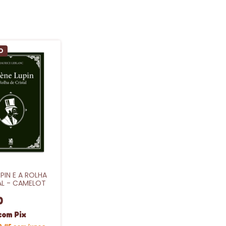
O
PIN E A ROLHA
AL - CAMELOT
0
com
Pix