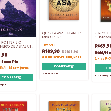
QUARTA ASA - PLANETA
PERCY J. 
MINOTAURO
OLIMPIANO
FÚRIA DA 
 POTTER E O
-
9
%
OFF
- INTRINS
R$69,9
ONEIRO DE AZKABAN
A DURA - VL.3
R$99,90
R$109,90
R$66,41
c
,90
2
x
de
R$49,95
sem juros
2
x
de
R$3
41
com
Pix
e
R$44,95
sem juros
1
em estoque
1
em estoque
oque