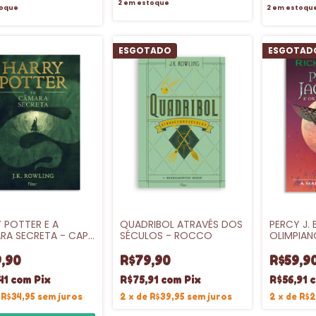
2
em estoque
oque
2
em estoqu
ESGOTADO
ESGOTAD
 POTTER E A
QUADRIBOL ATRAVÉS DOS
PERCY J. 
RA SECRETA - CAPA
SÉCULOS - ROCCO
OLIMPIANO
- VL.2
MALDICÃO
INTRINSE
,90
R$79,90
R$59,9
41
com
Pix
R$75,91
com
Pix
R$56,91
e
R$34,95
sem juros
2
x
de
R$39,95
sem juros
2
x
de
R$2