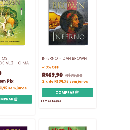
E OS
INFERNO - DAN BROWN
OS VL.2 - O MAR
TROS -
-
13
%
OFF
CA
0
R$69,90
R$79,90
om
Pix
2
x
de
R$34,95
sem juros
4,95
sem juros
1
em estoque