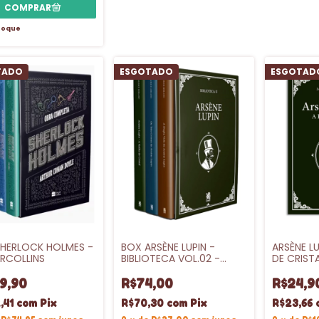
toque
TADO
ESGOTADO
ESGOTAD
HERLOCK HOLMES -
BOX ARSÈNE LUPIN -
ARSÈNE LU
RCOLLINS
BIBLIOTECA VOL.02 -
DE CRIST
CAMELOT
9,90
R$74,00
R$24,9
,41
com
Pix
R$70,30
com
Pix
R$23,66