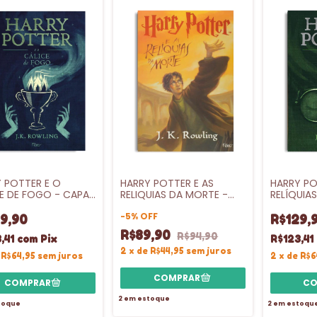
 POTTER E O
HARRY POTTER E AS
HARRY PO
E DE FOGO - CAPA
RELIQUIAS DA MORTE -
RELÍQUIA
- VL.4
VL.7
CAPA DUR
-
5
%
OFF
9,90
R$129,
R$89,90
R$94,90
,41
com
Pix
R$123,41
2
x
de
R$44,95
sem juros
e
R$64,95
sem juros
2
x
de
R$6
2
em estoque
toque
2
em estoqu