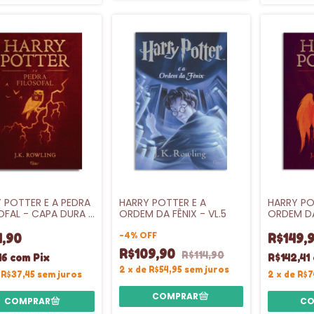
 POTTER E A PEDRA
HARRY POTTER E A
HARRY PO
OFAL - CAPA DURA -
ORDEM DA FÊNIX - VL.5
ORDEM DA
DURA - VL
-
4
%
OFF
4,90
R$149,
R$109,90
R$114,90
16
com
Pix
R$142,41
2
x
de
R$54,95
sem juros
e
R$37,45
sem juros
2
x
de
R$7