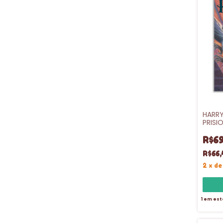
HARRY
PRISI
- VL.3
R$69
R$66,
2
x
d
1
em est