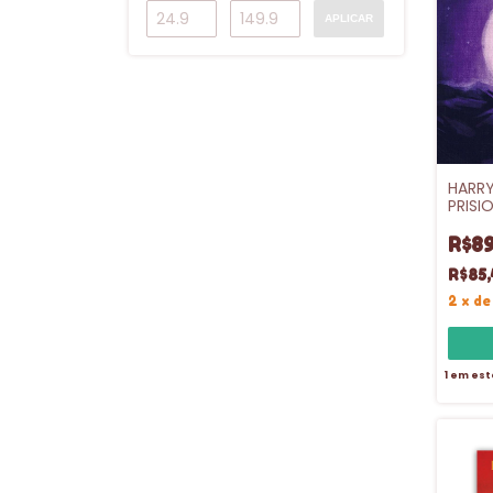
APLICAR
HARRY
PRISI
- CAP
R$89
R$85,
2
x
d
1
em est