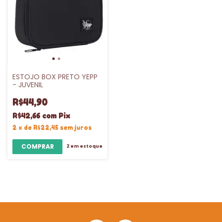
ESTOJO BOX PRETO YEPP
- JUVENIL
R$44,90
R$42,66
com
Pix
2
x
de
R$22,45
sem juros
2
em estoque